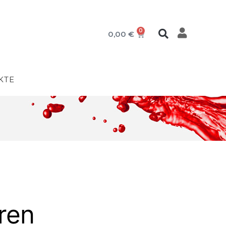
0
0,00
€
KTE
eren