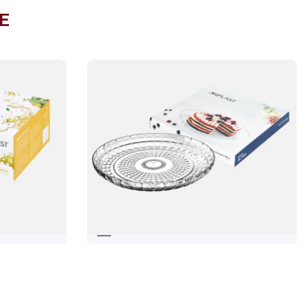
E
RA
PRATO REDONDO MAFRA
12,29
€