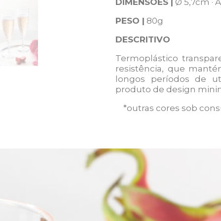
DIMENSÕES |
Ø 5,7cm · A
PESO |
80g
DESCRITIVO
Termoplástico transpar
resistência, que mant
longos períodos de ut
produto de design minima
*outras cores sob cons