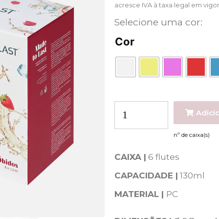
acresce IVA à taxa legal em vigo
Selecione uma cor:
Cor
Adici
CAIXA |
6 flutes
CAPACIDADE |
130
ml
MATERIAL |
PC