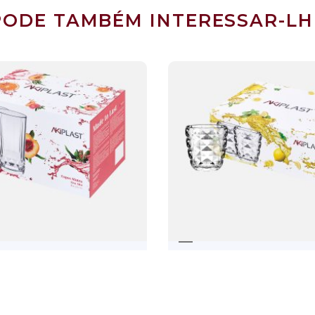
PODE TAMBÉM INTERESSAR-LH
SINTRA LISO ALTO
COPO SINT
29,04
€
38,34
€