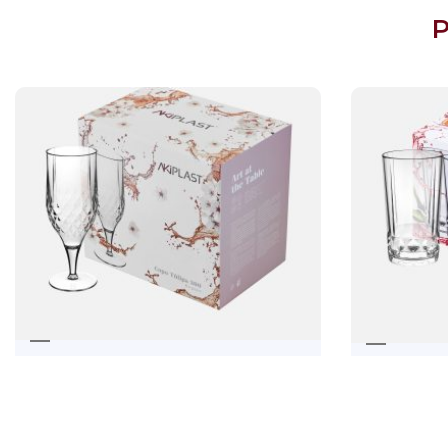
COPO TÚLIPA 300 ÓBIDOS
COPO 
22,14
€