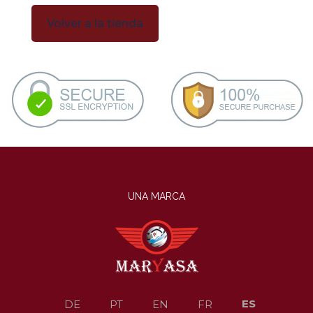
Volver a la tienda
UNA MARCA
ES
DE
PT
EN
FR