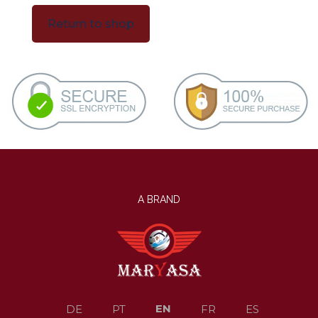
Return to shop
A BRAND
EN
DE
PT
FR
ES